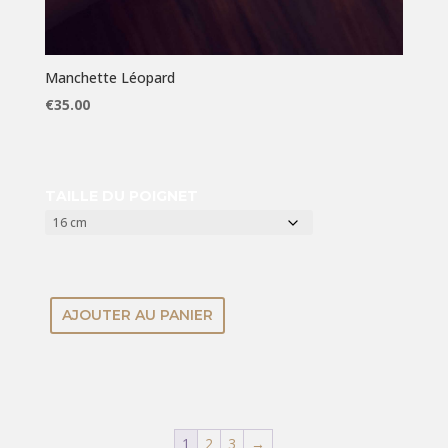
Manchette Léopard
€
35.00
TAILLE DU POIGNET
AJOUTER AU PANIER
1
2
3
→