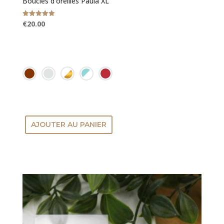
Boucles d’oreilles Paula XL
Note
€
20.00
5.00
sur 5
AJOUTER AU PANIER