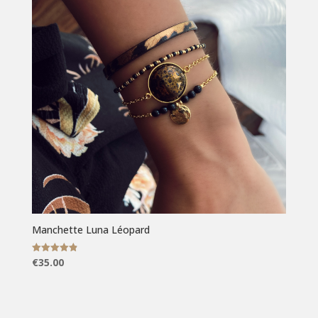
Manchette Luna Léopard
Note
€
35.00
4.86
sur 5