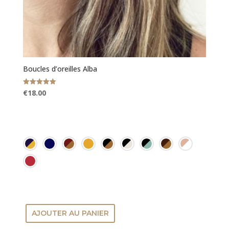
Boucles d’oreilles Alba
Note
€
18.00
5.00
sur 5
AJOUTER AU PANIER