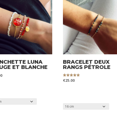
NCHETTE LUNA
BRACELET DEUX
UGE ET BLANCHE
RANGS PÉTROLE
00
€
25.00
Note
5.00
sur 5
LLE DU POIGNET
TAILLE DU POIGNET