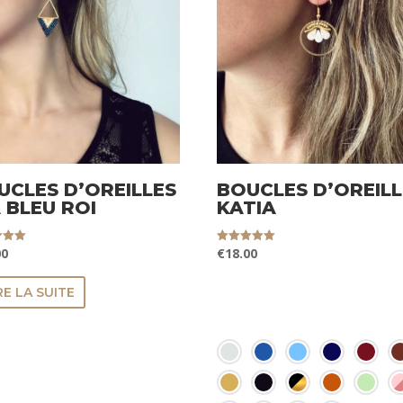
UCLES D’OREILLES
BOUCLES D’OREILL
 BLEU ROI
KATIA
00
€
18.00
Note
5.00
sur 5
RE LA SUITE
COULEURS