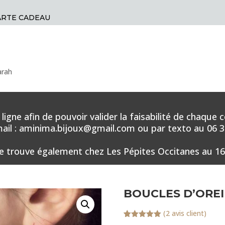
ARTE CADEAU
arah
en ligne afin de pouvoir valider la faisabilité de ch
il : aminima.bijoux@gmail.com ou par texto au 06 34
e trouve également chez Les Pépites Occitanes au 16
BOUCLES D’OREI
(
2
avis client)
Noté
2
5.00