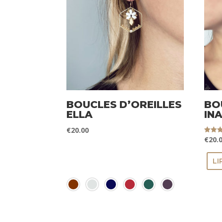
BOUCLES D’OREILLES
BO
ELLA
INA
€
20.00
€
20.
Note
5.00
sur 5
COULEURS
LI