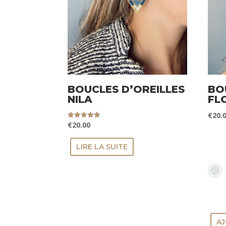
BOUCLES D’OREILLES
BO
NILA
FL
€
20.
€
20.00
Note
5.00
sur 5
CO
LIRE LA SUITE
AJ