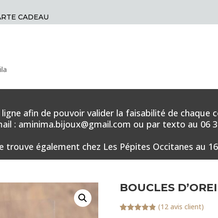
ARTE CADEAU
ila
en ligne afin de pouvoir valider la faisabilité de ch
il : aminima.bijoux@gmail.com ou par texto au 06 34
e trouve également chez Les Pépites Occitanes au 16
BOUCLES D’OREI
(
12
avis client)
Noté
12
4.83