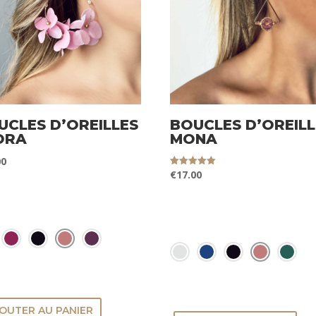
UCLES D’OREILLES
BOUCLES D’OREILL
ORA
MONA
00
€
17.00
Note
5.00
sur 5
ULEURS
COULEURS
OUTER AU PANIER