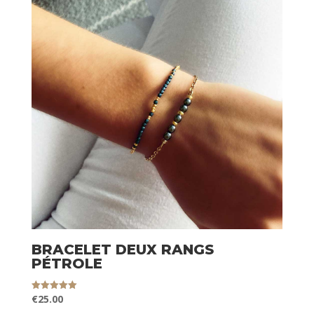
BRACELET DEUX RANGS
PÉTROLE
€
25.00
Note
5.00
sur 5