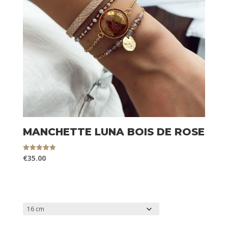
MANCHETTE LUNA BOIS DE ROSE
€
35.00
Note
5.00
sur 5
TAILLE DU POIGNET